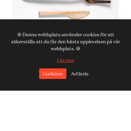
WORKSHOP 21 OCH 22 NOV
🍪 Denna webbplats använder cookies för att
Lär dig tälja köksredskap
säkerställa att du får den bästa upplevelsen på vår
webbplats. 🍪
Lär dig tälja köksredskap med Moa Brännström
Ott i Ateljén på Nordiska museet.
Läs mer
Godkänn
Avfärda
Utforska livet i Norden
KÖPVILLKOR
KONTAKT
TILL NORDISKA MUSEET