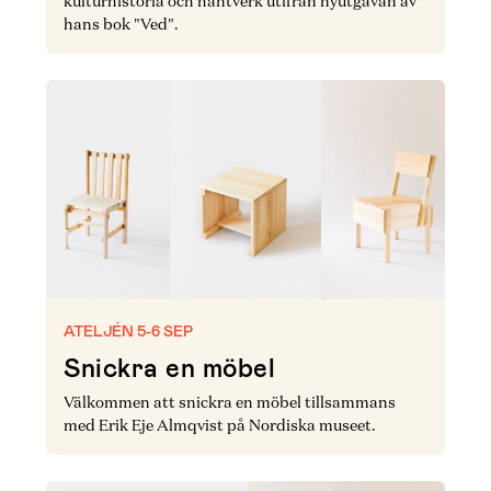
kulturhistoria och hantverk utifrån nyutgåvan av
hans bok "Ved".
ATELJÉN 5-6 SEP
Snickra en möbel
Välkommen att snickra en möbel tillsammans
med Erik Eje Almqvist på Nordiska museet.